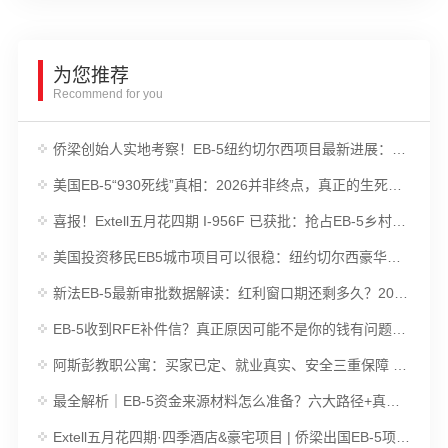
为您推荐
Recommend for you
侨梁创始人实地考察！EB-5纽约切尔西项目最新进展：项目施工接近封顶，I-956F已获批
美国EB-5“930死线”真相：2026并非终点，真正的生死线在2027
喜报！Extell五月花四期 I-956F 已获批：抢占EB-5乡村项目 FIFO 优先审理快车道
美国投资移民EB5城市项目可以很稳：纽约切尔西豪华公寓项目 六重安全结构解析
新法EB-5最新审批数据解读：红利窗口期还剩多久？2025财年签证配额分析 | 侨梁出国
EB-5收到RFE补件信？真正原因可能不是你的钱有问题！| 侨梁出国
阿斯彭教职公寓：买家已定、就业真实、安全三重保障 | 侨梁优选EB-5乡村项目
最全解析｜EB-5资金来源材料怎么准备？六大路径+真实案例告诉你答案 | 侨梁出国
Extell五月花四期·四季酒店&豪宅项目 | 侨梁出国EB-5项目优选