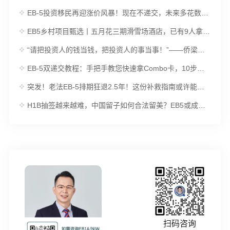
EB-5投资移民再迎涨价风暴！现在不递交，未来多花数万美元！
EB5乡村项目甄选丨五月花三期滑雪场酒店，已有9人拿到绿卡！
“请把投资人的钱当钱，把投资人的事当事！”——侨梁创始人受邀参加EB5行业暨全球移民博览会接受采访时发出呼吁！
EB-5双递交教程：手把手教您快速拿Combo卡，10步轻松搞定美国绿卡！
突发！老法EB-5排期狂退2.5年！这份补救指南或许能救你的绿卡！
H1B抽签越来越难，中国留子如何合法留美？EB5或成最佳选择
扫码咨询